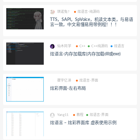
琪诺兔?
炫语言-纯源码
TTS，SAPI，SpVoice，机读文本类，与易语
言一致，中文易懂易用带例程！！！
仙木同学
C++
C++纯源码
炫语言
炫语言-内存加载库(内存加载dll或exe)
骤宇亿泽
炫语言-界面
炫彩界面-左右布局
Yang11
教程
炫语言-界面
炫语言 – 炫彩界面库 虚表使用示例