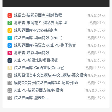
炫语言-炫彩界面库-视频教程
1
热度(2.64K)
易语言-未闻花名-炫彩界面库-UI
2
热度(9.7K)
炫彩界面库-Python绑定库
3
热度(4.85K)
炫彩界面库-动画特效-(c/c++)
4
热度(5.88K)
炫彩界面库-易语言-火山PC-例子集合
5
热度(5.12K)
易语言-炫彩动画特效
6
热度(3.65K)
火山PC-新建炫彩项目模板
7
热度(2.68K)
炫彩界面库-Go语言版(Golang)
8
热度(11.86K)
炫彩易语言中文类模块-中文C模块-英文模块
9
热度(4.22K)
模仿QQ音乐(炫彩界面库3.0-配套例程)
10
热度(4.96K)
火山PC-炫彩界面支持库-模块
11
热度(10.59K)
炫彩界面库-虚表DLL
12
热度(4.59K)