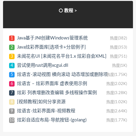
教程 >
Java基于JNI创建Windows管理系统
1
热度(382)
Java炫彩界面库[选项卡+分层例子]
2
热度(353)
未闻花名UI [未闻花名平台1.x 炫彩自会XML]
3
热度(751)
尝试使用rust调用xcgui.dll
4
热度(1K)
炫语言-滚动视图 横向滚动 动态增加或删除项
5
热度(1.75K)
炫语言 – 炫彩界面库 虚表使用示例
6
热度(2.02K)
炫彩 列表增删改查编辑 多线程操作案例
7
热度(3.28K)
[视频教程]如何分享资源
8
热度(1.02K)
炫语言-炫彩界面库-视频教程
9
热度(2.64K)
炫彩自适应布局-导航按钮-(golang)
10
热度(1.77K)