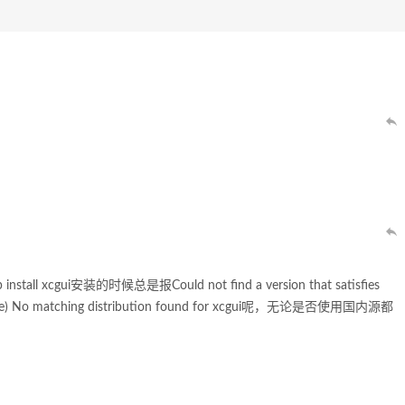
stall xcgui安装的时候总是报Could not find a version that satisfies
: none) No matching distribution found for xcgui呢，无论是否使用国内源都