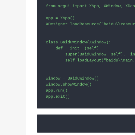
from
xcgui
import
XApp
, 
XWindow
, 
XDes
app
=
XApp
XDesigner
.
loadResource
(
"baidu
\\
resour
class
BaiduWindow
(
XWindow
):

def
__init__
(
self
):

super
(
BaiduWindow
, 
self
).
__in
self
.
loadLayout
(
"baidu
\\
main.
window
=
BaiduWindow
window
.
showWindow
app
.
run
app
.
exit
()