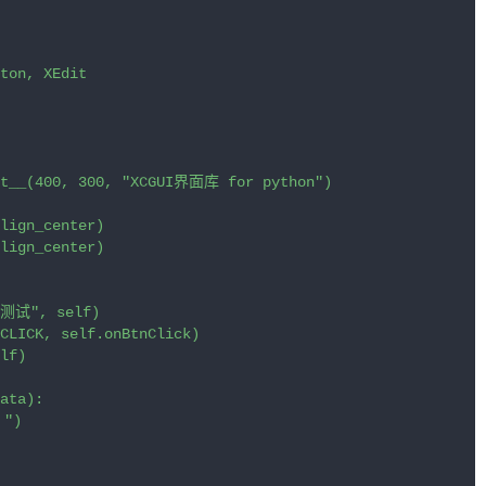
ton
, 
XEdit
t__
(
400
, 
300
, 
"XCGUI界面库 for python"
)

lign_center
)

lign_center
)

"测试"
, 
self
)

CLICK
, 
self
.
onBtnClick
)

lf
)

ata
):

"
)
