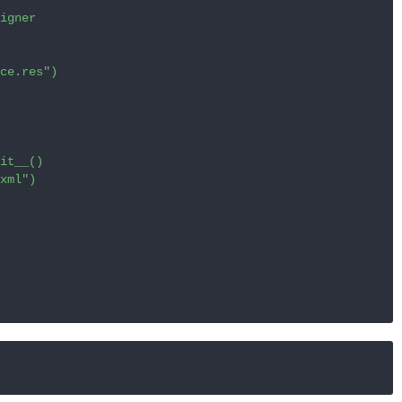
igner
ce.res"
)

it__
()

xml"
)
