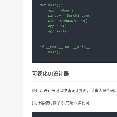
def
main
():

app
=
XApp
()

window
=
DemoWindow
()

window
.
showWindow
()

app
.
run
()

app
.
exit
()

if
__name__
==
'__main__'
:

main
()
可视化UI设计器
使用UI设计器可以快速设计界面，节省大量代码
[设计器使用例子]只有这么多代码：