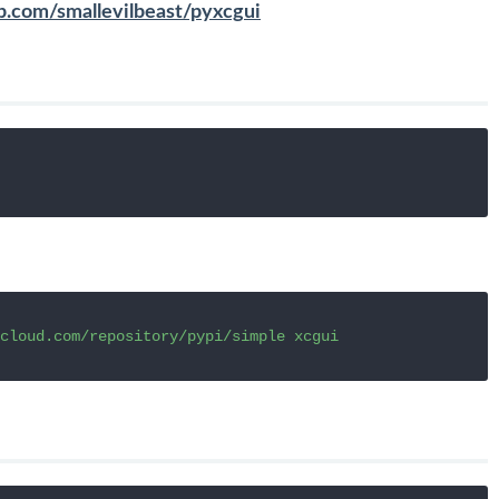
ub.com/smallevilbeast/pyxcgui
cloud.com/repository/pypi/simple xcgui