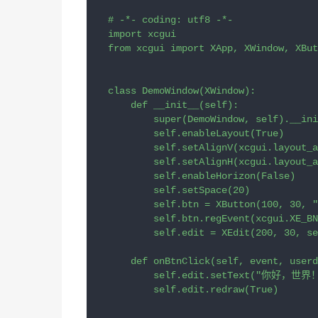
# -*- coding: utf8 -*-
import
xcgui
from
xcgui
import
XApp
, 
XWindow
, 
XBut
class
DemoWindow
(
XWindow
):

def
__init__
(
self
):

super
(
DemoWindow
, 
self
).
__ini
self
.
enableLayout
(
True
)

self
.
setAlignV
(
xcgui
.
layout_a
self
.
setAlignH
(
xcgui
.
layout_a
self
.
enableHorizon
(
False
)

self
.
setSpace
(
20
)

self
.
btn
=
XButton
(
100
, 
30
, 
self
.
btn
.
regEvent
(
xcgui
.
XE_BN
self
.
edit
=
XEdit
(
200
, 
30
, 
se
def
onBtnClick
(
self
, 
event
, 
userd
self
.
edit
.
setText
(
"你好，世界！
self
.
edit
.
redraw
(
True
)
