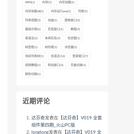
WPS
(1)
内存
(1)
内存加载
(1)
内存加载dll
(1)
内存运行exe
(1)
列表
(5)
列表视图
(3)
动画
(1)
圆角窗口
(2)
基础示例
(2)
异型窗口
(1)
教程
(5)
易语言
(2)
未闻花名
(5)
柱状图
(1)
树型框
(1)
树形框
(1)
浏览器
(2)
炫彩列表树
(1)
炫语言
(16)
登录窗口
(7)
视频教程
(1)
附加窗口
(3)
页面切换
(1)
颜色切换
(1)
近期评论
达芬奇
发表在
【达芬奇】V019 全套
组件第四期_火山PC版
longlong
发表在
【达芬奇】V019 全