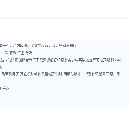
守这一点，若内容侵犯了你的权益可联系管理员删除!
二次 转载 传播 分发!
 收益人为资源提供者大家下载资源前仔细甄别需求与其描述是否可达预期 除非较
决
源码作品若引用了 其它模块或依赖请诚实说明 明细与版本！以及依赖是否开源。尽
到手的