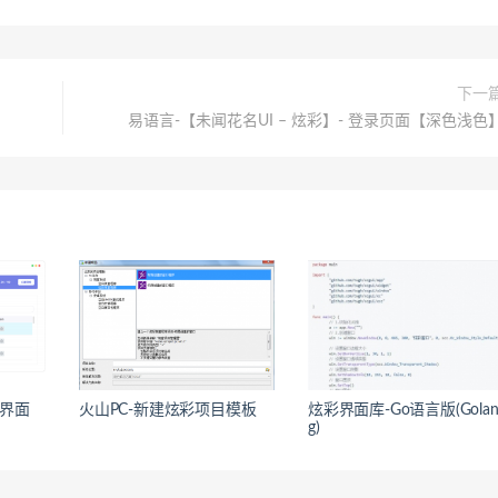
下一
易语言-【未闻花名UI – 炫彩】- 登录页面【深色浅色
彩界面
火山PC-新建炫彩项目模板
炫彩界面库-Go语言版(Gola
g)