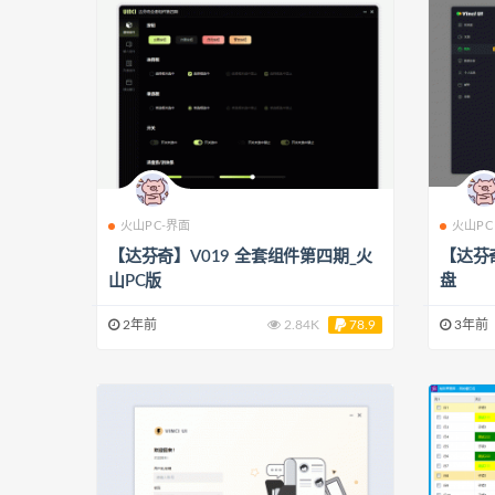
火山PC-界面
火山PC
【达芬奇】V019 全套组件第四期_火
【达芬
山PC版
盘
2年前
2.84K
78.9
3年前