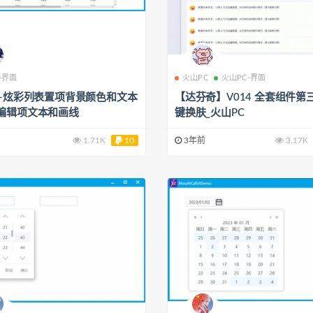
-界面
火山PC
火山PC-界面
C-炫彩列表置项背景颜色和文本
【达芬奇】V014 全套组件第
编辑项文本和画线
键换肤_火山PC
1.71K
10
3年前
3.17K