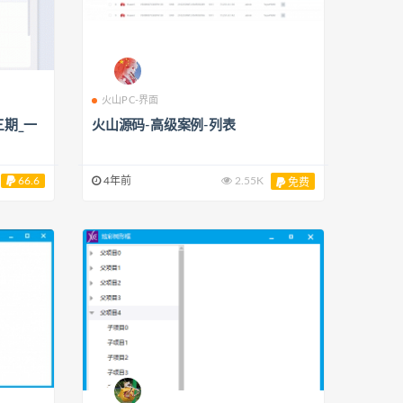
火山PC-界面
三期_一
火山源码-高级案例-列表
66.6
4年前
2.55K
免费