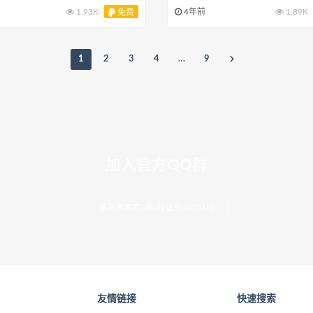
1.93K
4年前
1.89K
免费
1
2
3
4
…
9
加入官方QQ群
炫彩界面库3群(验证码:XCGUI)
友情链接
快速搜索