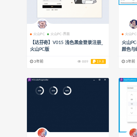
火山PC
火山PC-界面
火山PC
【达芬奇】V015 浅色黑金登录注册_
火山P
火山PC版
颜色与
3年前
889
19.8
3年前