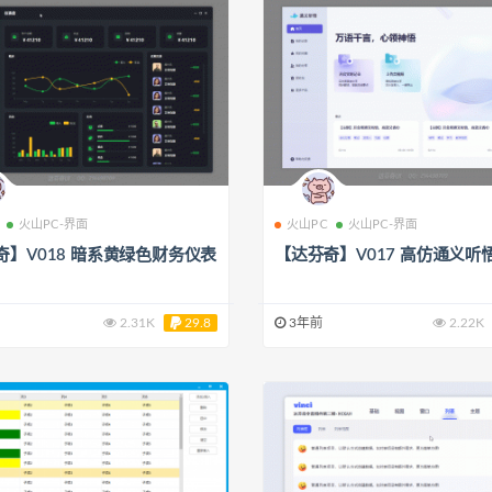
火山PC-界面
火山PC
火山PC-界面
奇】V018 暗系黄绿色财务仪表
【达芬奇】V017 高仿通义听
2.31K
29.8
3年前
2.22K