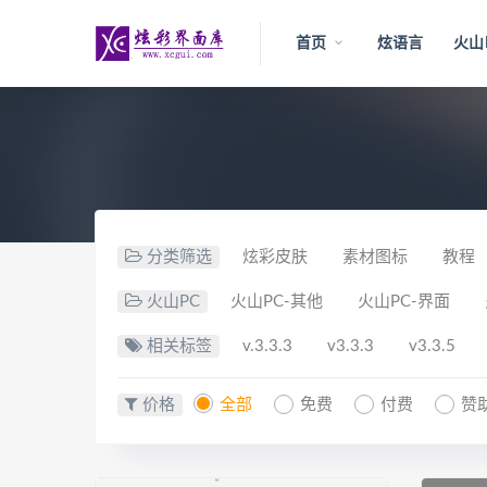
首页
炫语言
火山
分类筛选
炫彩皮肤
素材图标
教程
火山PC
火山PC-其他
火山PC-界面
相关标签
v.3.3.3
v3.3.3
v3.3.5
价格
全部
免费
付费
赞助