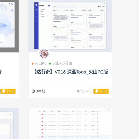
火山PC
火山PC-界面
悟
【达芬奇】V016 深蓝Todo_火山PC版
26.8
3年前
1.77K
18.8