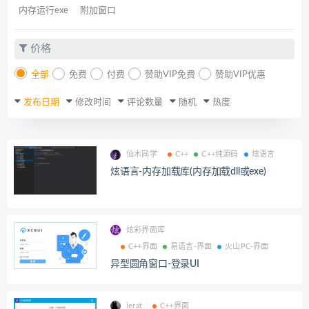
内存运行exe
附加窗口
价格
全部
免费
付费
赞助VIP免费
赞助VIP优惠
发布日期
修改时间
评论数量
随机
热度
仙木同学
C++
C++纯源码
炫语言
炫语言-内存加载库(内存加载dll或exe)
炫彩界面库
C++界面
易语言-界面
火山PC-界面
异型圆角窗口-登录UI
ierat
C++界面