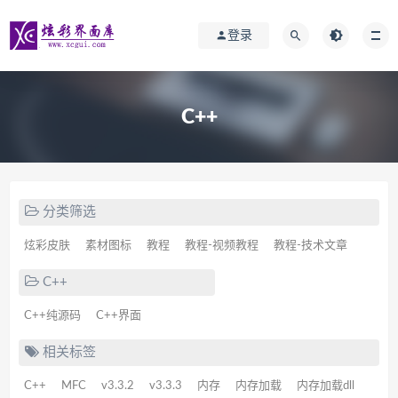
登录
C++
分类筛选
炫彩皮肤
素材图标
教程
教程-视频教程
教程-技术文章
C++
C++纯源码
C++界面
相关标签
C++
MFC
v3.3.2
v3.3.3
内存
内存加载
内存加载dll