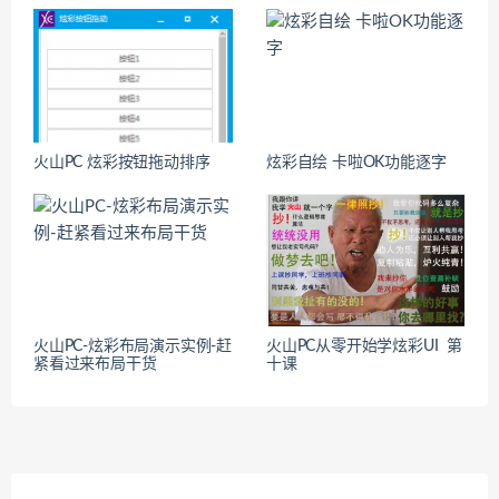
火山PC 炫彩按钮拖动排序
炫彩自绘 卡啦OK功能逐字
火山PC-炫彩布局演示实例-赶
火山PC从零开始学炫彩UI 第
紧看过来布局干货
十课