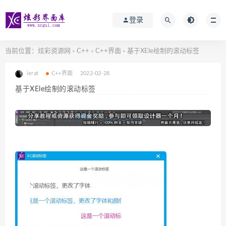
登录
当前位置：
炫彩资源网
C++
C++界面
基于XEle绘制的滚动标签
>
>
>
ierat
C++界面
2022-02-28
基于XEle绘制的滚动标签