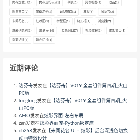
内存加载dll
(1)
内存运行exe
(1)
列表
(5)
列表视图
(3)
动画
(1)
圆角窗口
(2)
基础示例
(2)
异型窗口
(1)
教程
(5)
易语言
(2)
未闻花名
(5)
柱状图
(1)
树型框
(1)
树形框
(1)
浏览器
(2)
炫彩列表树
(1)
炫语言
(16)
登录窗口
(7)
视频教程
(1)
附加窗口
(3)
页面切换
(1)
颜色切换
(1)
近期评论
达芬奇
发表在
【达芬奇】V019 全套组件第四期_火山
PC版
longlong
发表在
【达芬奇】V019 全套组件第四期_火
山PC版
AMO
发表在
炫彩界面-左右布局
zan
发表在
炫彩界面库-Python绑定库
nb258
发表在
【未闻花名 UI – 炫彩】后台深浅色切换
动画特效设计