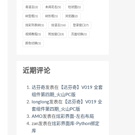
易语言
(2)
未闻花名
(5)
柱状图
(1)
树型框
(1)
树形框
(1)
浏览器
(2)
炫彩列表树
(1)
炫语言
(16)
登录窗口
(7)
视频教程
(1)
附加窗口
(3)
页面切换
(1)
颜色切换
(1)
近期评论
达芬奇
发表在
【达芬奇】V019 全套
组件第四期_火山PC版
longlong
发表在
【达芬奇】V019 全
套组件第四期_火山PC版
AMO
发表在
炫彩界面-左右布局
zan
发表在
炫彩界面库-Python绑定
库