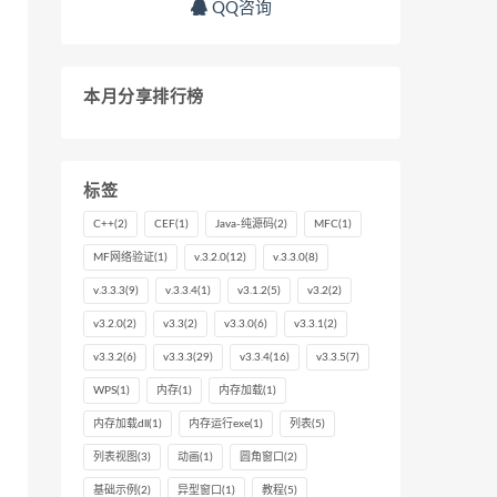
QQ咨询
本月分享排行榜
标签
C++
(2)
CEF
(1)
Java-纯源码
(2)
MFC
(1)
MF网络验证
(1)
v.3.2.0
(12)
v.3.3.0
(8)
v.3.3.3
(9)
v.3.3.4
(1)
v3.1.2
(5)
v3.2
(2)
v3.2.0
(2)
v3.3
(2)
v3.3.0
(6)
v3.3.1
(2)
v3.3.2
(6)
v3.3.3
(29)
v3.3.4
(16)
v3.3.5
(7)
WPS
(1)
内存
(1)
内存加载
(1)
内存加载dll
(1)
内存运行exe
(1)
列表
(5)
列表视图
(3)
动画
(1)
圆角窗口
(2)
基础示例
(2)
异型窗口
(1)
教程
(5)