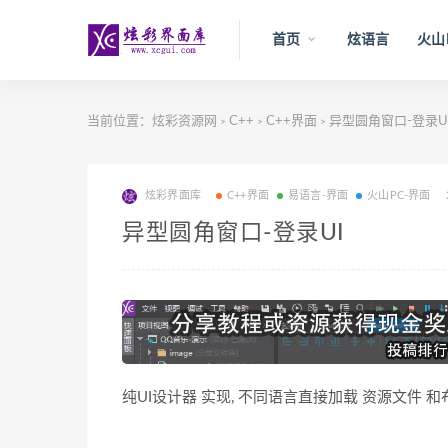
首页
炫语言
火山
当前位置：
炫彩资源网
C++
C++界面
异型圆角窗口-登录U
>
>
>
炫彩界面库
C++界面
易语言-界面
火山PC-界面
异型圆角窗口-登录UI
纯UI设计器 实现, 不同语言直接加载 资源文件 和