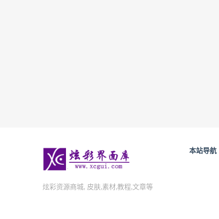
本站导航
炫彩资源商城, 皮肤,素材,教程,文章等