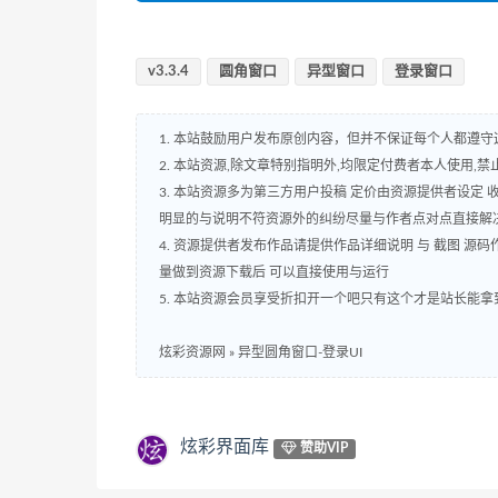
v3.3.4
圆角窗口
异型窗口
登录窗口
1. 本站鼓励用户发布原创内容，但并不保证每个人都遵
2. 本站资源,除文章特别指明外,均限定付费者本人使用,禁止
3. 本站资源多为第三方用户投稿 定价由资源提供者设定
明显的与说明不符资源外的纠纷尽量与作者点对点直接解
4. 资源提供者发布作品请提供作品详细说明 与 截图 
量做到资源下载后 可以直接使用与运行
5. 本站资源会员享受折扣开一个吧只有这个才是站长能拿
炫彩资源网
»
异型圆角窗口-登录UI
炫彩界面库
赞助VIP