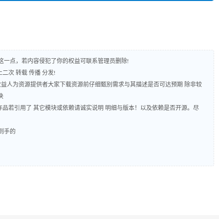
守这一点，若内容侵犯了你的权益可联系管理员删除!
二次 转载 传播 分发!
 收益人为资源提供者大家下载资源前仔细甄别需求与其描述是否可达预期 除非较
决
源码作品若引用了 其它模块或依赖请诚实说明 明细与版本！以及依赖是否开源。尽
到手的