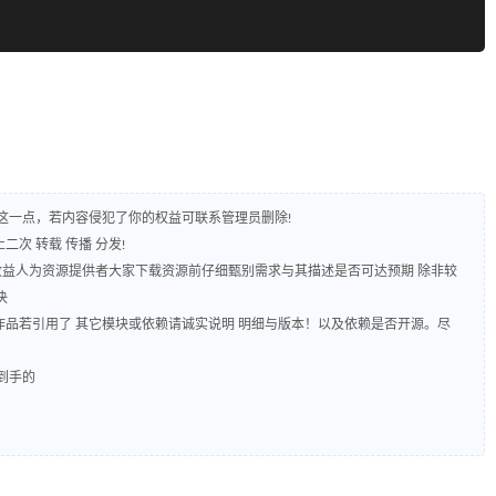
守这一点，若内容侵犯了你的权益可联系管理员删除!
二次 转载 传播 分发!
 收益人为资源提供者大家下载资源前仔细甄别需求与其描述是否可达预期 除非较
决
源码作品若引用了 其它模块或依赖请诚实说明 明细与版本！以及依赖是否开源。尽
到手的