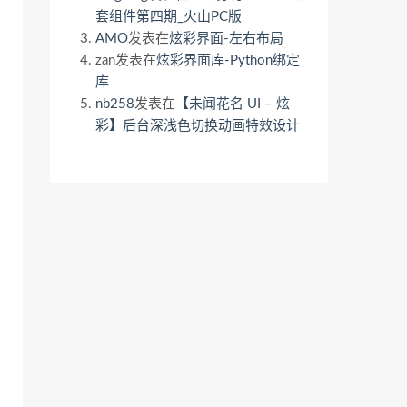
套组件第四期_火山PC版
AMO
发表在
炫彩界面-左右布局
zan
发表在
炫彩界面库-Python绑定
库
nb258
发表在
【未闻花名 UI – 炫
彩】后台深浅色切换动画特效设计