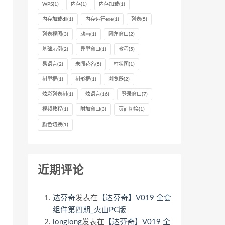
WPS
(1)
内存
(1)
内存加载
(1)
内存加载dll
(1)
内存运行exe
(1)
列表
(5)
列表视图
(3)
动画
(1)
圆角窗口
(2)
基础示例
(2)
异型窗口
(1)
教程
(5)
易语言
(2)
未闻花名
(5)
柱状图
(1)
树型框
(1)
树形框
(1)
浏览器
(2)
炫彩列表树
(1)
炫语言
(16)
登录窗口
(7)
视频教程
(1)
附加窗口
(3)
页面切换
(1)
颜色切换
(1)
近期评论
达芬奇
发表在
【达芬奇】V019 全套
组件第四期_火山PC版
longlong
发表在
【达芬奇】V019 全