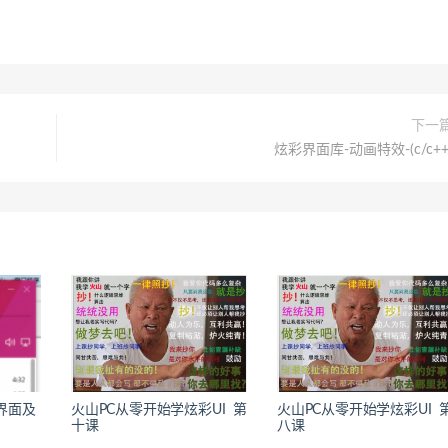
下一
炫彩界面库-动画特效-(c/c++
界面及
火山PC从零开始学炫彩UI 第
火山PC从零开始学炫彩UI 
十课
八课