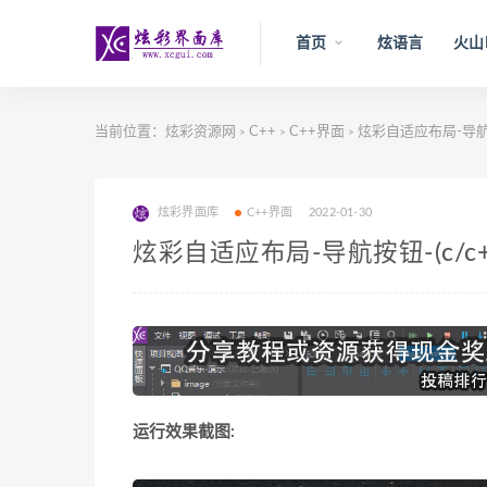
首页
炫语言
火山
当前位置：
炫彩资源网
C++
C++界面
炫彩自适应布局-导航按钮
>
>
>
炫彩界面库
C++界面
2022-01-30
炫彩自适应布局-导航按钮-(c/c+
运行效果截图: