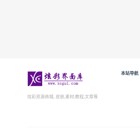
本站导航
炫彩资源商城, 皮肤,素材,教程,文章等