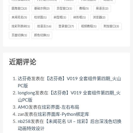
圆角窗口
(2)
基础示例
(2)
异型窗口
(1)
教程
(5)
易语言
(2)
未闻花名
(5)
柱状图
(1)
树型框
(1)
树形框
(1)
浏览器
(2)
炫彩列表树
(1)
炫语言
(16)
登录窗口
(7)
视频教程
(1)
附加窗口
(3)
页面切换
(1)
颜色切换
(1)
近期评论
达芬奇
发表在
【达芬奇】V019 全套组件第四期_火山
PC版
longlong
发表在
【达芬奇】V019 全套组件第四期_火
山PC版
AMO
发表在
炫彩界面-左右布局
zan
发表在
炫彩界面库-Python绑定库
nb258
发表在
【未闻花名 UI – 炫彩】后台深浅色切换
动画特效设计