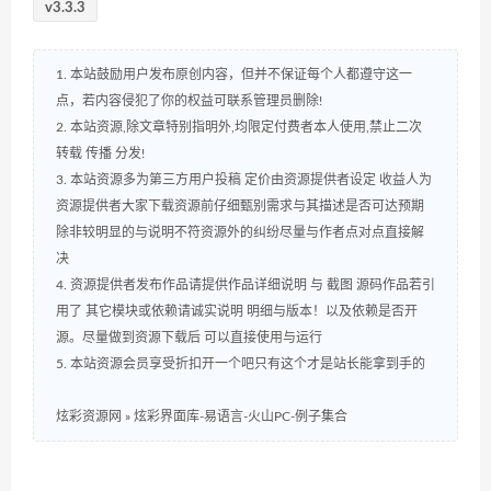
v3.3.3
1. 本站鼓励用户发布原创内容，但并不保证每个人都遵守这一
点，若内容侵犯了你的权益可联系管理员删除!
2. 本站资源,除文章特别指明外,均限定付费者本人使用,禁止二次
转载 传播 分发!
3. 本站资源多为第三方用户投稿 定价由资源提供者设定 收益人为
资源提供者大家下载资源前仔细甄别需求与其描述是否可达预期
除非较明显的与说明不符资源外的纠纷尽量与作者点对点直接解
决
4. 资源提供者发布作品请提供作品详细说明 与 截图 源码作品若引
用了 其它模块或依赖请诚实说明 明细与版本！以及依赖是否开
源。尽量做到资源下载后 可以直接使用与运行
5. 本站资源会员享受折扣开一个吧只有这个才是站长能拿到手的
炫彩资源网
»
炫彩界面库-易语言-火山PC-例子集合