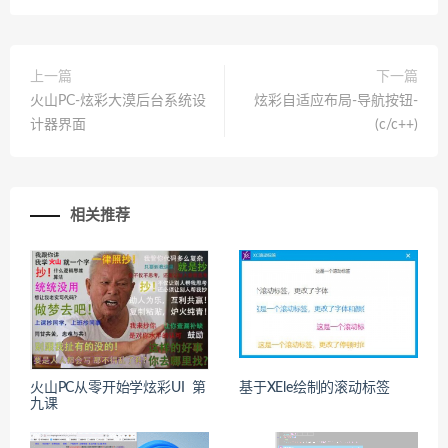
上一篇
下一篇
火山PC-炫彩大漠后台系统设
炫彩自适应布局-导航按钮-
计器界面
(c/c++)
相关推荐
火山PC从零开始学炫彩UI 第
基于XEle绘制的滚动标签
九课