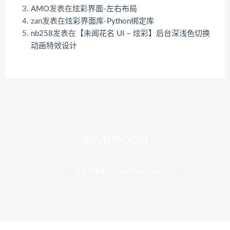
AMO
发表在
炫彩界面-左右布局
zan
发表在
炫彩界面库-Python绑定库
nb258
发表在
【未闻花名 UI – 炫彩】后台深浅色切换
动画特效设计
加入官方QQ群
炫彩界面库3群(验证码:XCGUI)