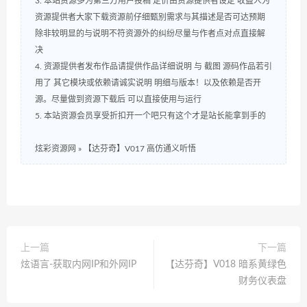
3. 本站资源多为第三方用户投稿 定价由资源提供者设定 收益人为
资源提供者大家下载资源前仔细甄别需求与其描述是否可达预期
除非较明显的与说明不符资源外的纠纷尽量与作者点对点直接解
决
4. 资源提供者发布作品请提供作品详细说明 与 截图 源码作品若引
用了 其它模块或依赖请诚实说明 明细与版本！以及依赖是否开
源。尽量做到资源下载后 可以直接使用与运行
5. 本站资源会员享受折扣开一个吧只有这个才是站长能拿到手的
炫彩资源网
»
【达芬奇】V017 高仿通义听悟
上一篇
下一篇
炫语言-获取内网IP和外网IP
【达芬奇】V018 暗系黄绿色
财务仪表盘