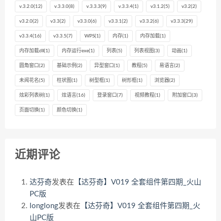
v.3.2.0
(12)
v.3.3.0
(8)
v.3.3.3
(9)
v.3.3.4
(1)
v3.1.2
(5)
v3.2
(2)
v3.2.0
(2)
v3.3
(2)
v3.3.0
(6)
v3.3.1
(2)
v3.3.2
(6)
v3.3.3
(29)
v3.3.4
(16)
v3.3.5
(7)
WPS
(1)
内存
(1)
内存加载
(1)
内存加载dll
(1)
内存运行exe
(1)
列表
(5)
列表视图
(3)
动画
(1)
圆角窗口
(2)
基础示例
(2)
异型窗口
(1)
教程
(5)
易语言
(2)
未闻花名
(5)
柱状图
(1)
树型框
(1)
树形框
(1)
浏览器
(2)
炫彩列表树
(1)
炫语言
(16)
登录窗口
(7)
视频教程
(1)
附加窗口
(3)
页面切换
(1)
颜色切换
(1)
近期评论
达芬奇
发表在
【达芬奇】V019 全套组件第四期_火山
PC版
longlong
发表在
【达芬奇】V019 全套组件第四期_火
山PC版