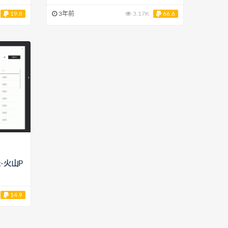
19.8
3年前
3.17K
66.6
-火山P
14.9