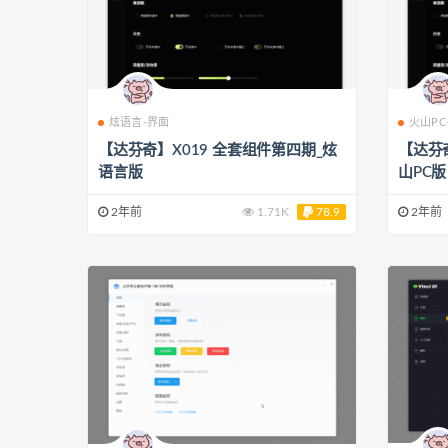
炫语言-界面
火山PC
【达芬奇】X019 全套组件第四期_炫
【达芬
语言版
山PC版
2年前
1.71K
78.9
2年前