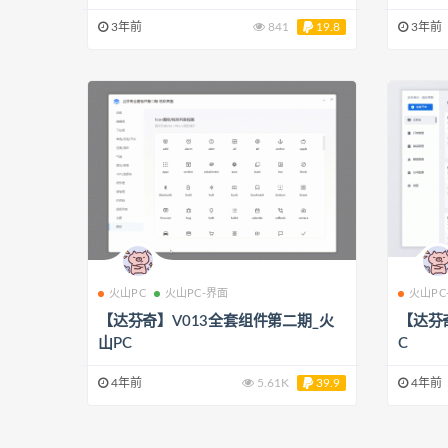
3年前
841
19.8
3年前
火山PC
火山PC-界面
火山PC
【达芬奇】V013全套组件第二期_火
【达芬
山PC
C
4年前
5.61K
39.9
4年前