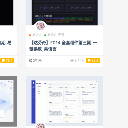
易语言
易语言-界面
四期_易
【达芬奇】E014 全套组件第三期_一
键换肤_易语言
78.9
3年前
3.74K
66.6