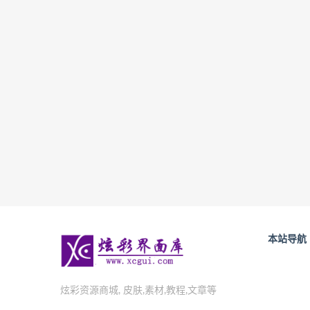
本站导航
炫彩资源商城, 皮肤,素材,教程,文章等