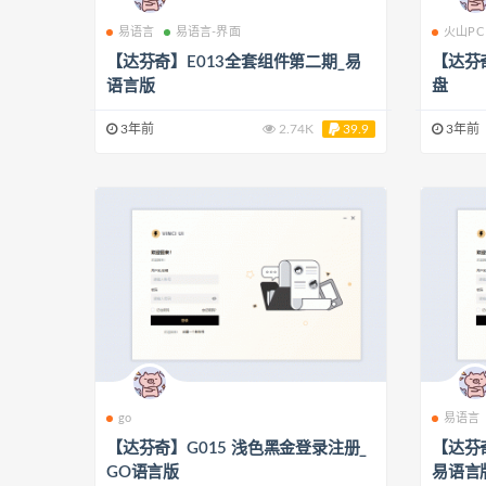
易语言
易语言-界面
火山PC
【达芬奇】E013全套组件第二期_易
【达芬
语言版
盘
3年前
2.74K
39.9
3年前
go
易语言
【达芬奇】G015 浅色黑金登录注册_
【达芬
GO语言版
易语言