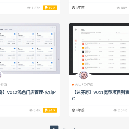
1.27K
19.8
3年前
889
-界面
火山PC-界面
奇】V012浅色门店管理-火山P
【达芬奇】V011宽型项目列表
C
3.4K
24.9
4年前
2.54K