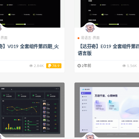
-界面
易语言-界面
奇】V019 全套组件第四期_火
【达芬奇】E019 全套组件第
语言版
2.84K
78.9
2年前
1.56K