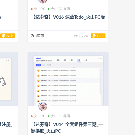
火山PC
火山PC-界面
悟
【达芬奇】V016 深蓝Todo_火山PC版
26.8
3年前
1.77K
18.8
火山PC
火山PC-界面
录注册_
【达芬奇】V014 全套组件第三期_一
键换肤_火山PC