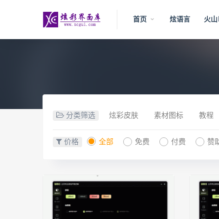
首页
炫语言
火山
分类筛选
炫彩皮肤
素材图标
教程
价格
全部
免费
付费
赞助