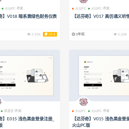
火山PC-界面
火山PC
火山PC-界面
奇】V018 暗系黄绿色财务仪表
【达芬奇】V017 高仿通义听
2.31K
29.8
3年前
2.22K
易语言-界面
火山PC
火山PC-界面
奇】E015 浅色黑金登录注册_
【达芬奇】V015 浅色黑金登
版
火山PC版