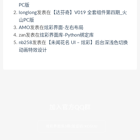
PC版
longlong
发表在
【达芬奇】V019 全套组件第四期_火
山PC版
AMO
发表在
炫彩界面-左右布局
zan
发表在
炫彩界面库-Python绑定库
nb258
发表在
【未闻花名 UI – 炫彩】后台深浅色切换
动画特效设计
加入官方QQ群
炫彩界面库3群(验证码:XCGUI)