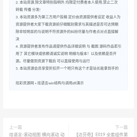
2. 本站资源,除文章特别指明外,均限定付费者本人使用,禁止二次
转载 传播 分发!
3. 本站资源多为第三方用户投稿 定价由资源提供者设定 收益人为
资源提供者大家下载资源前仔细甄别需求与其描述是否可达预期
除非较明显的与说明不符资源外的纠纷尽量与作者点对点直接解
决
4. 资源提供者发布作品请提供作品详细说明 与 截图 源码作品若引
用了 其它模块或依赖请诚实说明 明细与版本！以及依赖是否开
源。尽量做到资源下载后 可以直接使用与运行
5. 本站资源会员享受折扣开一个吧只有这个才是站长能拿到手的
炫彩资源网
»
炫语言win结构与调用dll演示
上一篇
下一篇
炫语言-滚动视图 横向滚动 动
【达芬奇】E019 全套组件第