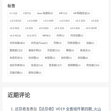
标签
C++
(2)
CEF
(1)
Java-纯源码
(2)
MFC
(1)
MF网络验证
(1)
v.3.2.0
(12)
v.3.3.0
(8)
v.3.3.3
(9)
v.3.3.4
(1)
v3.1.2
(5)
v3.2
(2)
v3.2.0
(2)
v3.3
(2)
v3.3.0
(6)
v3.3.1
(2)
v3.3.2
(6)
v3.3.3
(29)
v3.3.4
(16)
v3.3.5
(7)
WPS
(1)
内存
(1)
内存加载
(1)
内存加载dll
(1)
内存运行exe
(1)
列表
(5)
列表视图
(3)
动画
(1)
圆角窗口
(2)
基础示例
(2)
异型窗口
(1)
教程
(5)
易语言
(2)
未闻花名
(5)
柱状图
(1)
树型框
(1)
树形框
(1)
浏览器
(2)
炫彩列表树
(1)
炫语言
(16)
登录窗口
(7)
视频教程
(1)
附加窗口
(3)
页面切换
(1)
颜色切换
(1)
近期评论
达芬奇
发表在
【达芬奇】V019 全套组件第四期_火山