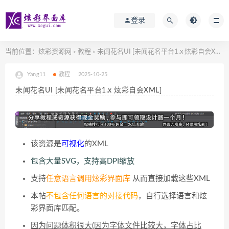
登录
当前位置：
炫彩资源网
教程
未闻花名UI [未闻花名平台1.x 炫彩自会XML]
>
>
Yang11
教程
2025-10-25
未闻花名UI [未闻花名平台1.x 炫彩自会XML]
该资源是
可视化
的XML
包含大量SVG，支持高DPI缩放
支持
任意语言调用炫彩界面库
从而直接加载这些XML
本帖
不包含任何语言的对接代码
，自行选择语言和炫
彩界面库匹配。
因为问题体积很大(因为字体文件比较大，字体占比