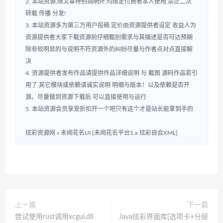
2. 本站资源,除文章特别指明外,均限定付费者本人使用,禁止二次
转载 传播 分发!
3. 本站资源多为第三方用户投稿 定价由资源提供者设定 收益人为
资源提供者大家下载资源前仔细甄别需求与其描述是否可达预期
除非较明显的与说明不符资源外的纠纷尽量与作者点对点直接解
决
4. 资源提供者发布作品请提供作品详细说明 与 截图 源码作品若引
用了 其它模块或依赖请诚实说明 明细与版本！以及依赖是否开
源。尽量做到资源下载后 可以直接使用与运行
5. 本站资源会员享受折扣开一个吧只有这个才是站长能拿到手的
炫彩资源网
»
未闻花名UI [未闻花名平台1.x 炫彩自会XML]
上一篇
下一篇
尝试使用rust调用xcgui.dll
Java炫彩界面库[选项卡+分层