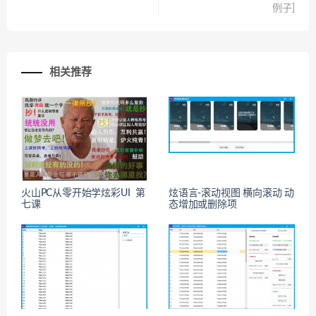
例子]
相关推荐
火山PC从零开始学炫彩UI 第
炫语言-滚动视图 横向滚动 动
七课
态增加或删除项