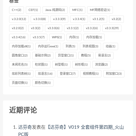
标签
C++
(2)
CEF
(1)
Java-纯源码
(2)
MFC
(1)
MF网络验证
(1)
v.3.2.0
(12)
v.3.3.0
(8)
v.3.3.3
(9)
v.3.3.4
(1)
v3.1.2
(5)
v3.2
(2)
v3.2.0
(2)
v3.3
(2)
v3.3.0
(6)
v3.3.1
(2)
v3.3.2
(6)
v3.3.3
(29)
v3.3.4
(16)
v3.3.5
(7)
WPS
(1)
内存
(1)
内存加载
(1)
内存加载dll
(1)
内存运行exe
(1)
列表
(5)
列表视图
(3)
动画
(1)
圆角窗口
(2)
基础示例
(2)
异型窗口
(1)
教程
(5)
易语言
(2)
未闻花名
(5)
柱状图
(1)
树型框
(1)
树形框
(1)
浏览器
(2)
炫彩列表树
(1)
炫语言
(16)
登录窗口
(7)
视频教程
(1)
附加窗口
(3)
页面切换
(1)
颜色切换
(1)
近期评论
达芬奇
发表在
【达芬奇】V019 全套组件第四期_火山
PC版