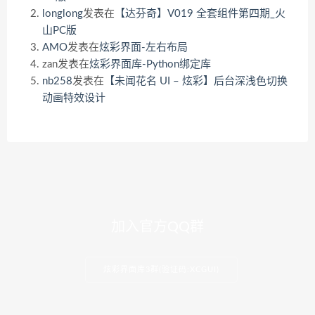
longlong
发表在
【达芬奇】V019 全套组件第四期_火
山PC版
AMO
发表在
炫彩界面-左右布局
zan
发表在
炫彩界面库-Python绑定库
nb258
发表在
【未闻花名 UI – 炫彩】后台深浅色切换
动画特效设计
加入官方QQ群
炫彩界面库3群(验证码:XCGUI)