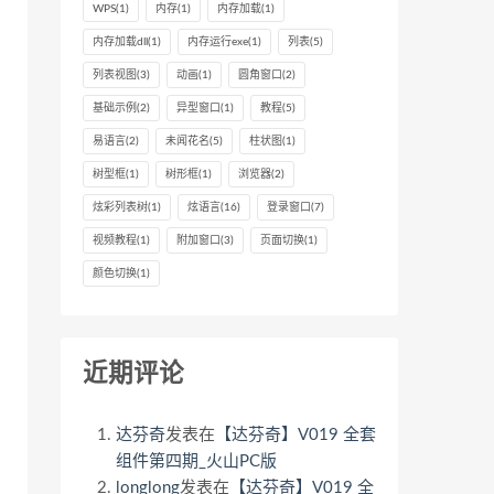
WPS
(1)
内存
(1)
内存加载
(1)
内存加载dll
(1)
内存运行exe
(1)
列表
(5)
列表视图
(3)
动画
(1)
圆角窗口
(2)
基础示例
(2)
异型窗口
(1)
教程
(5)
易语言
(2)
未闻花名
(5)
柱状图
(1)
树型框
(1)
树形框
(1)
浏览器
(2)
炫彩列表树
(1)
炫语言
(16)
登录窗口
(7)
视频教程
(1)
附加窗口
(3)
页面切换
(1)
颜色切换
(1)
近期评论
达芬奇
发表在
【达芬奇】V019 全套
组件第四期_火山PC版
longlong
发表在
【达芬奇】V019 全