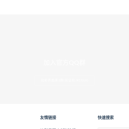
加入官方QQ群
炫彩界面库3群(验证码:XCGUI)
友情链接
快速搜索