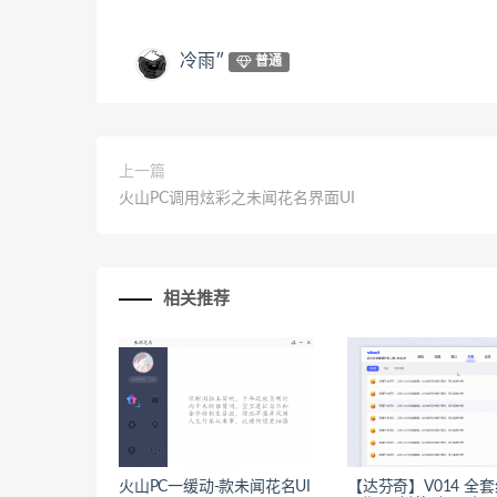
冷雨″
普通
上一篇
火山PC调用炫彩之未闻花名界面UI
相关推荐
火山PC一缓动-款未闻花名UI
【达芬奇】V014 全