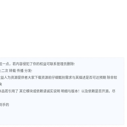
守这一点，若内容侵犯了你的权益可联系管理员删除!
二次 转载 传播 分发!
 收益人为资源提供者大家下载资源前仔细甄别需求与其描述是否可达预期 除非较
决
源码作品若引用了 其它模块或依赖请诚实说明 明细与版本！以及依赖是否开源。尽
到手的