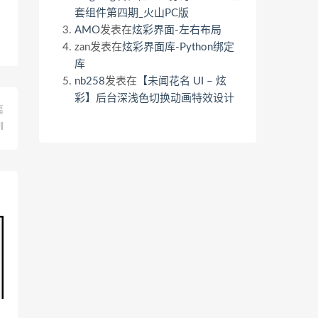
套组件第四期_火山PC版
AMO
发表在
炫彩界面-左右布局
zan
发表在
炫彩界面库-Python绑定
库
nb258
发表在
【未闻花名 UI – 炫
彩】后台深浅色切换动画特效设计
篇
I