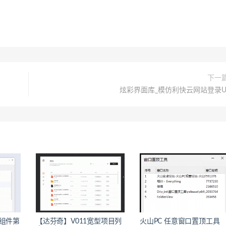
下一
炫彩界面库_模仿利快云网站登录U
套组件第
【达芬奇】V011宽型项目列
火山PC 任意窗口置顶工具