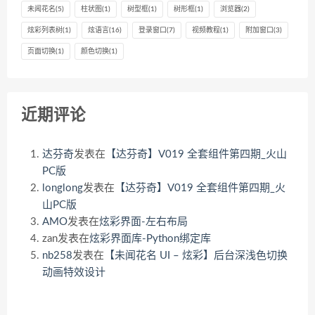
未闻花名
(5)
柱状图
(1)
树型框
(1)
树形框
(1)
浏览器
(2)
炫彩列表树
(1)
炫语言
(16)
登录窗口
(7)
视频教程
(1)
附加窗口
(3)
页面切换
(1)
颜色切换
(1)
近期评论
达芬奇
发表在
【达芬奇】V019 全套组件第四期_火山
PC版
longlong
发表在
【达芬奇】V019 全套组件第四期_火
山PC版
AMO
发表在
炫彩界面-左右布局
zan
发表在
炫彩界面库-Python绑定库
nb258
发表在
【未闻花名 UI – 炫彩】后台深浅色切换
动画特效设计