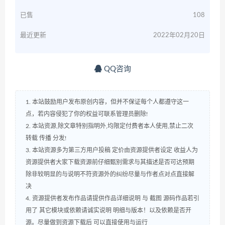
已售
108
最近更新
2022年02月20日
QQ咨询
1. 本站鼓励用户发布原创内容，但并不保证每个人都遵守这一
点，若内容侵犯了你的权益可联系管理员删除!
2. 本站资源,除文章特别指明外,均限定付费者本人使用,禁止二次
转载 传播 分发!
3. 本站资源多为第三方用户投稿 定价由资源提供者设定 收益人为
资源提供者大家下载资源前仔细甄别需求与其描述是否可达预期
除非较明显的与说明不符资源外的纠纷尽量与作者点对点直接解
决
4. 资源提供者发布作品请提供作品详细说明 与 截图 源码作品若引
用了 其它模块或依赖请诚实说明 明细与版本！以及依赖是否开
源。尽量做到资源下载后 可以直接使用与运行