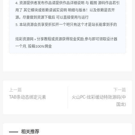
4. 资源提供者发布作品请提供作品详细说明 与 截图 源码作品若引
用了 其它模块或依赖请诚实说明 明细与版本！以及依赖是否开
源。尽量做到资源下载后 可以直接使用与运行
5. 本站资源会员享受折扣开一个吧只有这个才是站长能拿到手的
炫彩资源网
»
分享教程或资源获得现金奖励,参与即可领取设计器
一个月, 投稿100%佣金
上一篇
下一篇
TAB条动态绑定元素
火山PC-炫彩缓动特效源码(中
国龙)
相关推荐