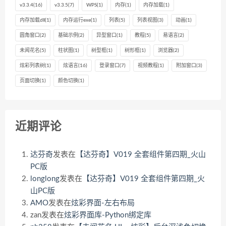
v3.3.4
(16)
v3.3.5
(7)
WPS
(1)
内存
(1)
内存加载
(1)
内存加载dll
(1)
内存运行exe
(1)
列表
(5)
列表视图
(3)
动画
(1)
圆角窗口
(2)
基础示例
(2)
异型窗口
(1)
教程
(5)
易语言
(2)
未闻花名
(5)
柱状图
(1)
树型框
(1)
树形框
(1)
浏览器
(2)
炫彩列表树
(1)
炫语言
(16)
登录窗口
(7)
视频教程
(1)
附加窗口
(3)
页面切换
(1)
颜色切换
(1)
近期评论
达芬奇
发表在
【达芬奇】V019 全套组件第四期_火山
PC版
longlong
发表在
【达芬奇】V019 全套组件第四期_火
山PC版
AMO
发表在
炫彩界面-左右布局
zan
发表在
炫彩界面库-Python绑定库