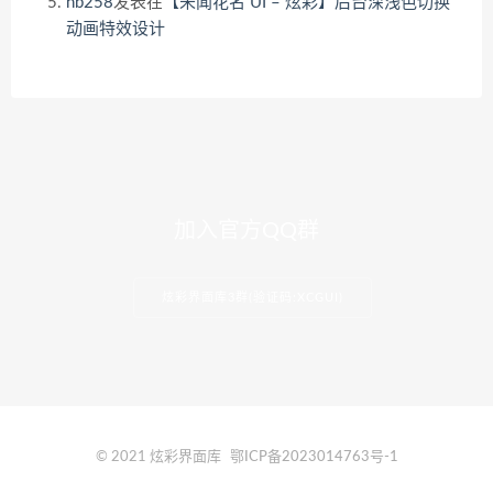
nb258
发表在
【未闻花名 UI – 炫彩】后台深浅色切换
动画特效设计
加入官方QQ群
炫彩界面库3群(验证码:XCGUI)
© 2021 炫彩界面库
鄂ICP备2023014763号-1