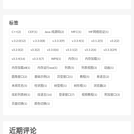
标签
C++
(2)
CEF
(1)
Java-纯源码
(2)
MFC
(1)
MF网络验证
(1)
v.3.2.0
(12)
v.3.3.0
(8)
v.3.3.3
(9)
v.3.3.4
(1)
v3.1.2
(5)
v3.2
(2)
v3.2.0
(2)
v3.3
(2)
v3.3.0
(6)
v3.3.1
(2)
v3.3.2
(6)
v3.3.3
(29)
v3.3.4
(16)
v3.3.5
(7)
WPS
(1)
内存
(1)
内存加载
(1)
内存加载dll
(1)
内存运行exe
(1)
列表
(5)
列表视图
(3)
动画
(1)
圆角窗口
(2)
基础示例
(2)
异型窗口
(1)
教程
(5)
易语言
(2)
未闻花名
(5)
柱状图
(1)
树型框
(1)
树形框
(1)
浏览器
(2)
炫彩列表树
(1)
炫语言
(16)
登录窗口
(7)
视频教程
(1)
附加窗口
(3)
页面切换
(1)
颜色切换
(1)
近期评论