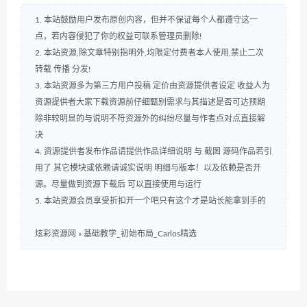
1. 本站鼓励用户发布原创内容，但并不保证每个人都遵守这一
点，若内容侵犯了你的权益可联系管理员删除!
2. 本站资源,除文章特别指明外,均限定付费者本人使用,禁止二次
转载 传播 分发!
3. 本站资源多为第三方用户投稿 定价由资源提供者设定 收益人为
资源提供者大家下载资源前仔细甄别需求与其描述是否可达预期
除非较明显的与说明不符资源外的纠纷尽量与作者点对点直接解
决
4. 资源提供者发布作品请提供作品详细说明 与 截图 源码作品若引
用了 其它模块或依赖请诚实说明 明细与版本！以及依赖是否开
源。尽量做到资源下载后 可以直接使用与运行
5. 本站资源会员享受折扣开一个吧只有这个才是站长能拿到手的
炫彩资源网
»
基础教学_初始布局_Carlos精选