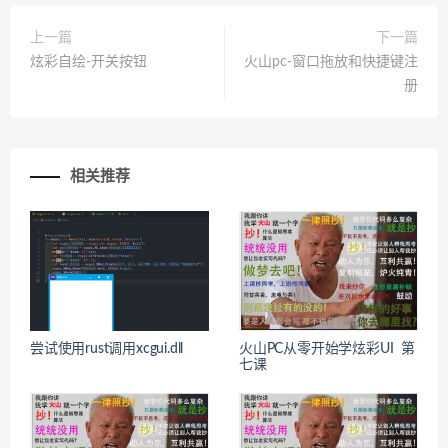
上一篇
下一篇
炫彩自绘-开关按钮
火山pc-窗口拖放和快捷键注
册
相关推荐
尝试使用rust调用xcgui.dll
火山PC从零开始学炫彩UI 第
七课