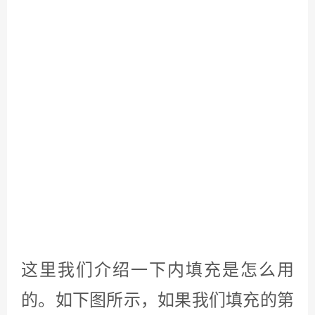
齿也不见了，这个时候出现了新的问
题。我们的编辑框四个角上各有一些
白边。这里在设计器里面。是体现不
出来的，我们看不到白边。还是放到
火山里面加载，就出现了这个问题。
解决的办法是我们在设计器里面选中
编辑框。在右面属性中。找到背景透
明。将此属性改为真。这样的就不会
不会出现那个白边了，出现白边的原