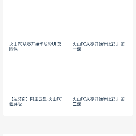
PC版
longlong
发表在
【达芬奇】V019 全套组件第四期_火
山PC版
AMO
发表在
炫彩界面-左右布局
zan
发表在
炫彩界面库-Python绑定库
nb258
发表在
【未闻花名 UI – 炫彩】后台深浅色切换
动画特效设计
加入官方QQ群
炫彩界面库3群(验证码:XCGUI)