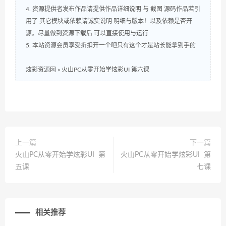
标签
C++
(2)
CEF
(1)
Java-纯源码
(2)
MFC
(1)
MF网络验证
(1)
v.3.2.0
(12)
v.3.3.0
(8)
v.3.3.3
(9)
v.3.3.4
(1)
v3.1.2
(5)
v3.2
(2)
v3.2.0
(2)
v3.3
(2)
v3.3.0
(6)
v3.3.1
(2)
v3.3.2
(6)
v3.3.3
(29)
v3.3.4
(16)
v3.3.5
(7)
WPS
(1)
内存
(1)
内存加载
(1)
内存加载dll
(1)
内存运行exe
(1)
列表
(5)
列表视图
(3)
动画
(1)
圆角窗口
(2)
基础示例
(2)
异型窗口
(1)
教程
(5)
易语言
(2)
未闻花名
(5)
柱状图
(1)
树型框
(1)
树形框
(1)
浏览器
(2)
炫彩列表树
(1)
炫语言
(16)
登录窗口
(7)
视频教程
(1)
附加窗口
(3)
页面切换
(1)
颜色切换
(1)
近期评论
达芬奇
发表在
【达芬奇】V019 全套组件第四期_火山