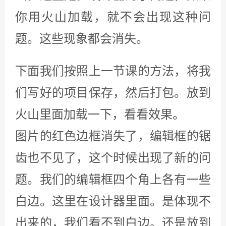
2. 本站资源,除文章特别指明外,均限定付费者本人使用,禁止二次
转载 传播 分发!
3. 本站资源多为第三方用户投稿 定价由资源提供者设定 收益人为
资源提供者大家下载资源前仔细甄别需求与其描述是否可达预期
除非较明显的与说明不符资源外的纠纷尽量与作者点对点直接解
决
4. 资源提供者发布作品请提供作品详细说明 与 截图 源码作品若引
用了 其它模块或依赖请诚实说明 明细与版本！以及依赖是否开
源。尽量做到资源下载后 可以直接使用与运行
5. 本站资源会员享受折扣开一个吧只有这个才是站长能拿到手的
炫彩资源网
»
火山PC从零开始学炫彩UI 第六课
上一篇
下一篇
火山PC从零开始学炫彩UI 第
火山PC从零开始学炫彩UI 第