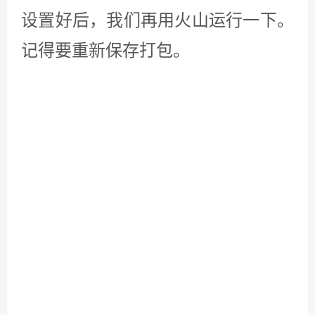
【达芬奇】阿里云盘-火山PC
火山PC从零开始学炫彩UI 第
尝鲜版
三课
发表评论
昵称*
E-mail*