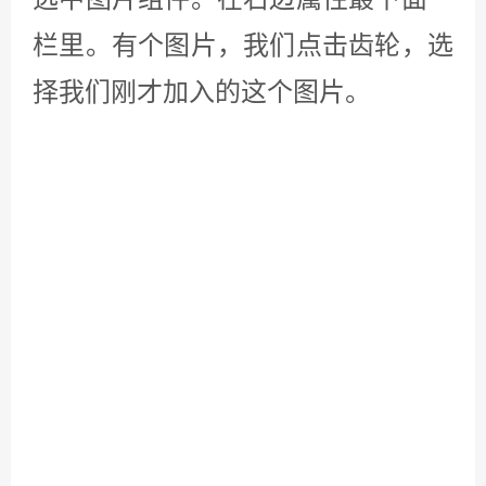
的。如下图所示，如果我们填充的第
一位写个10，那么从编辑框左边开始
数，它的10个像素是不会被输入文本
的。第二个字如果是5，那么从顶边
开始算，5个像素是不会被输入文本
的。具体的请您看下图。
这里我们只用到40，0，0，0。所以
说我们只让左边40个像素，不被输入