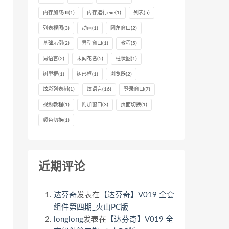
内存加载dll
(1)
内存运行exe
(1)
列表
(5)
列表视图
(3)
动画
(1)
圆角窗口
(2)
基础示例
(2)
异型窗口
(1)
教程
(5)
易语言
(2)
未闻花名
(5)
柱状图
(1)
树型框
(1)
树形框
(1)
浏览器
(2)
炫彩列表树
(1)
炫语言
(16)
登录窗口
(7)
视频教程
(1)
附加窗口
(3)
页面切换
(1)
颜色切换
(1)
近期评论
达芬奇
发表在
【达芬奇】V019 全套
组件第四期_火山PC版
longlong
发表在
【达芬奇】V019 全