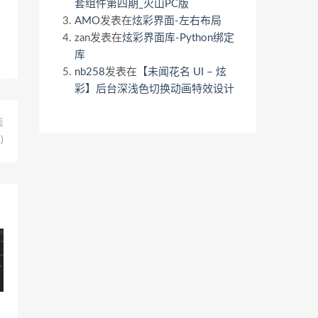
套组件第四期_火山PC版
AMO
发表在
炫彩界面-左右布局
zan
发表在
炫彩界面库-Python绑定
库
nb258
发表在
【未闻花名 UI – 炫
彩】后台深浅色切换动画特效设计
篇
)