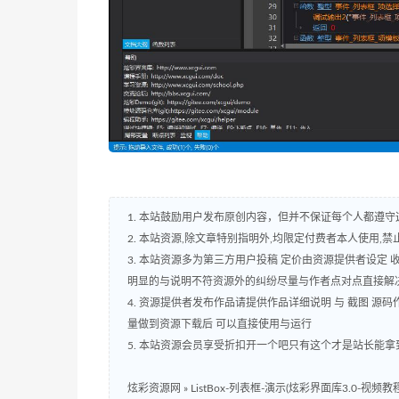
1. 本站鼓励用户发布原创内容，但并不保证每个人都遵
2. 本站资源,除文章特别指明外,均限定付费者本人使用,禁止
3. 本站资源多为第三方用户投稿 定价由资源提供者设定
明显的与说明不符资源外的纠纷尽量与作者点对点直接解
4. 资源提供者发布作品请提供作品详细说明 与 截图 
量做到资源下载后 可以直接使用与运行
5. 本站资源会员享受折扣开一个吧只有这个才是站长能拿
炫彩资源网
»
ListBox-列表框-演示(炫彩界面库3.0-视频