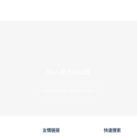
加入官方QQ群
炫彩界面库3群(验证码:XCGUI)
友情链接
快速搜索