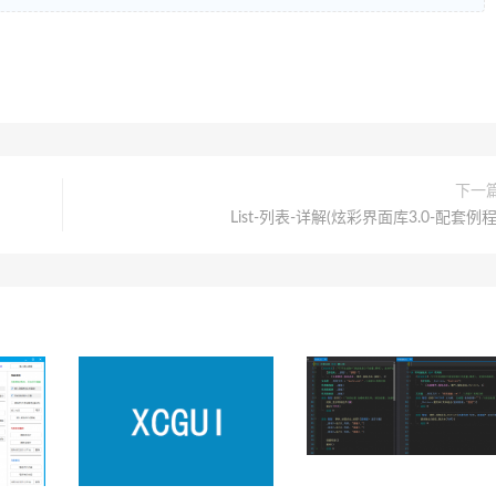
下一
List-列表-详解(炫彩界面库3.0-配套例程