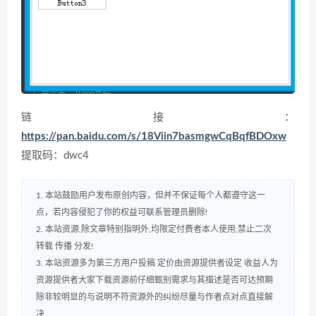
链接：
https://pan.baidu.com/s/18Viin7basmgwCqBqfBDOxw
提取码：dwc4
1. 本站鼓励用户发布原创内容，但并不保证每个人都遵守这一
点，若内容侵犯了你的权益可联系管理员删除!
2. 本站资源,除文章特别指明外,均限定付费者本人使用,禁止二次
转载 传播 分发!
3. 本站资源多为第三方用户投稿 定价由资源提供者设定 收益人为
资源提供者大家下载资源前仔细甄别需求与其描述是否可达预期
除非较明显的与说明不符资源外的纠纷尽量与作者点对点直接解
决