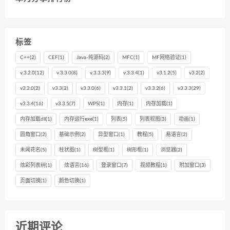
标签
C++
(2)
CEF
(1)
Java-纯源码
(2)
MFC
(1)
MF网络验证
(1)
v.3.2.0
(12)
v.3.3.0
(8)
v.3.3.3
(9)
v.3.3.4
(1)
v3.1.2
(5)
v3.2
(2)
v3.2.0
(2)
v3.3
(2)
v3.3.0
(6)
v3.3.1
(2)
v3.3.2
(6)
v3.3.3
(29)
v3.3.4
(16)
v3.3.5
(7)
WPS
(1)
内存
(1)
内存加载
(1)
内存加载dll
(1)
内存运行exe
(1)
列表
(5)
列表视图
(3)
动画
(1)
圆角窗口
(2)
基础示例
(2)
异型窗口
(1)
教程
(5)
易语言
(2)
未闻花名
(5)
柱状图
(1)
树型框
(1)
树形框
(1)
浏览器
(2)
炫彩列表树
(1)
炫语言
(16)
登录窗口
(7)
视频教程
(1)
附加窗口
(3)
页面切换
(1)
颜色切换
(1)
近期评论