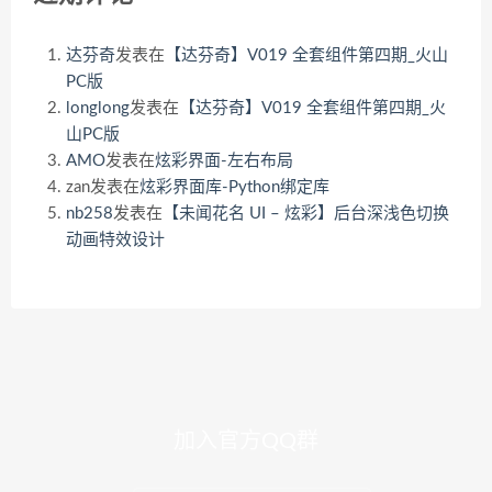
达芬奇
发表在
【达芬奇】V019 全套组件第四期_火山
PC版
longlong
发表在
【达芬奇】V019 全套组件第四期_火
山PC版
AMO
发表在
炫彩界面-左右布局
zan
发表在
炫彩界面库-Python绑定库
nb258
发表在
【未闻花名 UI – 炫彩】后台深浅色切换
动画特效设计
加入官方QQ群