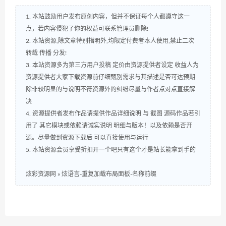
1. 本站鼓励用户发布原创内容，但并不保证每个人都遵守这一
点，若内容侵犯了你的权益可联系管理员删除!
2. 本站资源,除文章特别指明外,均限定付费者本人使用,禁止二次
转载 传播 分发!
3. 本站资源多为第三方用户投稿 定价由资源提供者设定 收益人为
资源提供者大家下载资源前仔细甄别需求与其描述是否可达预期
除非较明显的与说明不符资源外的纠纷尽量与作者点对点直接解
决
4. 资源提供者发布作品请提供作品详细说明 与 截图 源码作品若引
用了 其它模块或依赖请诚实说明 明细与版本！以及依赖是否开
源。尽量做到资源下载后 可以直接使用与运行
5. 本站资源会员享受折扣开一个吧只有这个才是站长能拿到手的
炫彩资源网
»
炫语言-重复加载布局面板-名称前缀