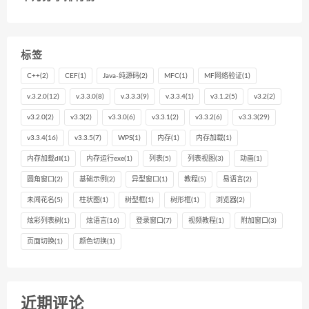
标签
C++
(2)
CEF
(1)
Java-纯源码
(2)
MFC
(1)
MF网络验证
(1)
v.3.2.0
(12)
v.3.3.0
(8)
v.3.3.3
(9)
v.3.3.4
(1)
v3.1.2
(5)
v3.2
(2)
v3.2.0
(2)
v3.3
(2)
v3.3.0
(6)
v3.3.1
(2)
v3.3.2
(6)
v3.3.3
(29)
v3.3.4
(16)
v3.3.5
(7)
WPS
(1)
内存
(1)
内存加载
(1)
内存加载dll
(1)
内存运行exe
(1)
列表
(5)
列表视图
(3)
动画
(1)
圆角窗口
(2)
基础示例
(2)
异型窗口
(1)
教程
(5)
易语言
(2)
未闻花名
(5)
柱状图
(1)
树型框
(1)
树形框
(1)
浏览器
(2)
炫彩列表树
(1)
炫语言
(16)
登录窗口
(7)
视频教程
(1)
附加窗口
(3)
页面切换
(1)
颜色切换
(1)
近期评论