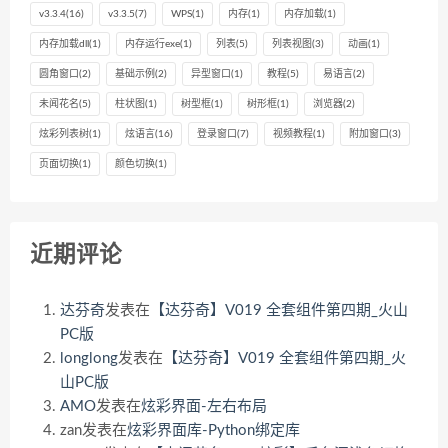
v3.3.4
(16)
v3.3.5
(7)
WPS
(1)
内存
(1)
内存加载
(1)
内存加载dll
(1)
内存运行exe
(1)
列表
(5)
列表视图
(3)
动画
(1)
圆角窗口
(2)
基础示例
(2)
异型窗口
(1)
教程
(5)
易语言
(2)
未闻花名
(5)
柱状图
(1)
树型框
(1)
树形框
(1)
浏览器
(2)
炫彩列表树
(1)
炫语言
(16)
登录窗口
(7)
视频教程
(1)
附加窗口
(3)
页面切换
(1)
颜色切换
(1)
近期评论
达芬奇
发表在
【达芬奇】V019 全套组件第四期_火山
PC版
longlong
发表在
【达芬奇】V019 全套组件第四期_火
山PC版
AMO
发表在
炫彩界面-左右布局
zan
发表在
炫彩界面库-Python绑定库