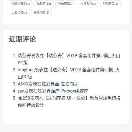
炫彩列表树
(1)
炫语言
(16)
登录窗口
(7)
视频教程
(1)
附加窗口
(3)
页面切换
(1)
颜色切换
(1)
近期评论
达芬奇
发表在
【达芬奇】V019 全套组件第四期_火山
PC版
longlong
发表在
【达芬奇】V019 全套组件第四期_火
山PC版
AMO
发表在
炫彩界面-左右布局
zan
发表在
炫彩界面库-Python绑定库
nb258
发表在
【未闻花名 UI – 炫彩】后台深浅色切换
动画特效设计