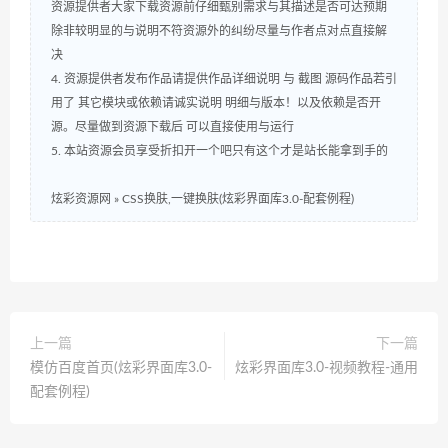
资源提供者大家下载资源前仔细甄别需求与其描述是否可达预期
除非较明显的与说明不符资源外的纠纷尽量与作者点对点直接解
决
4. 资源提供者发布作品请提供作品详细说明 与 截图 源码作品若引
用了 其它模块或依赖请诚实说明 明细与版本！以及依赖是否开
源。尽量做到资源下载后 可以直接使用与运行
5. 本站资源会员享受折扣开一个吧只有这个才是站长能拿到手的
炫彩资源网
»
CSS换肤,一键换肤(炫彩界面库3.0-配套例程)
上一篇
下一篇
模仿百度首页(炫彩界面库3.0-
炫彩界面库3.0-视频教程-通用
配套例程)