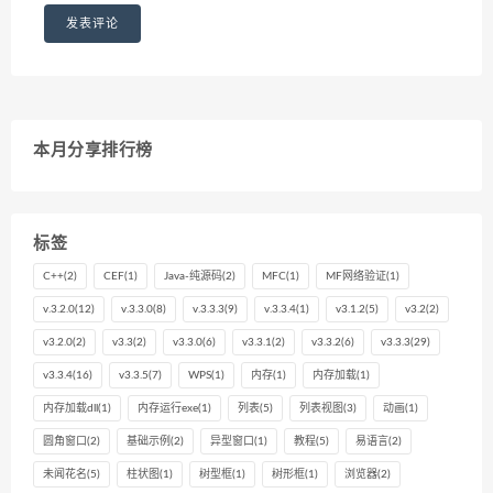
本月分享排行榜
标签
C++
(2)
CEF
(1)
Java-纯源码
(2)
MFC
(1)
MF网络验证
(1)
v.3.2.0
(12)
v.3.3.0
(8)
v.3.3.3
(9)
v.3.3.4
(1)
v3.1.2
(5)
v3.2
(2)
v3.2.0
(2)
v3.3
(2)
v3.3.0
(6)
v3.3.1
(2)
v3.3.2
(6)
v3.3.3
(29)
v3.3.4
(16)
v3.3.5
(7)
WPS
(1)
内存
(1)
内存加载
(1)
内存加载dll
(1)
内存运行exe
(1)
列表
(5)
列表视图
(3)
动画
(1)
圆角窗口
(2)
基础示例
(2)
异型窗口
(1)
教程
(5)
易语言
(2)
未闻花名
(5)
柱状图
(1)
树型框
(1)
树形框
(1)
浏览器
(2)