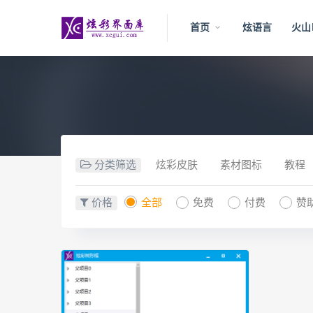
首页
炫语言
火山
分类筛选
炫彩皮肤
素材图标
教程
价格
全部
免费
付费
赞助