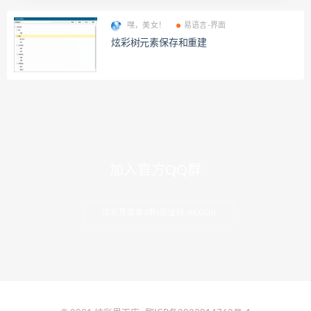
嘿，美女！
易语言-界面
炫彩树元素保存和重建
加入官方QQ群
炫彩界面库3群(验证码:XCGUI)