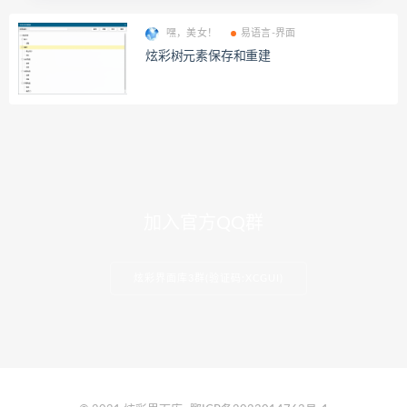
嘿，美女！
易语言-界面
炫彩树元素保存和重建
加入官方QQ群
炫彩界面库3群(验证码:XCGUI)