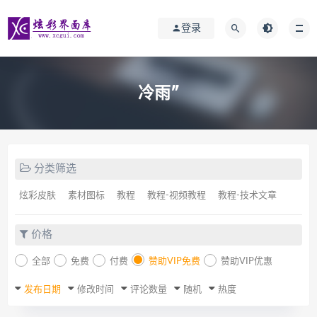
登录
冷雨″
分类筛选
炫彩皮肤
素材图标
教程
教程-视频教程
教程-技术文章
价格
全部
免费
付费
赞助VIP免费
赞助VIP优惠
发布日期
修改时间
评论数量
随机
热度