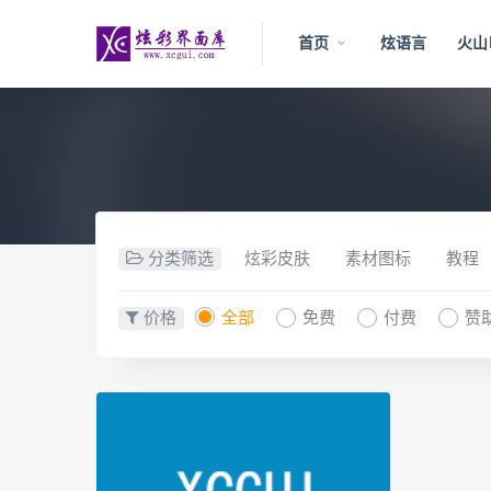
首页
炫语言
火山
分类筛选
炫彩皮肤
素材图标
教程
价格
全部
免费
付费
赞助