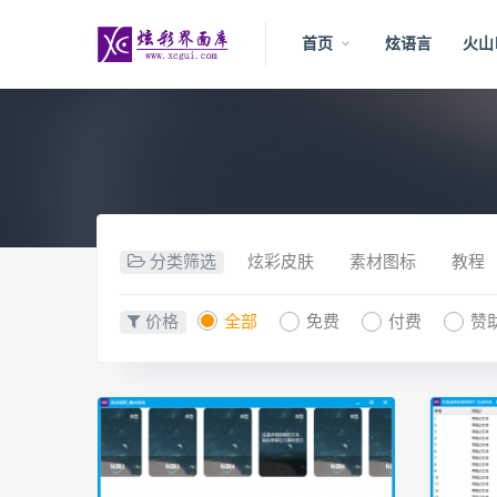
首页
炫语言
火山
分类筛选
炫彩皮肤
素材图标
教程
价格
全部
免费
付费
赞助