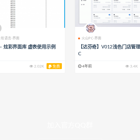
炫语言-界面
火山PC-界面
 – 炫彩界面库 虚表使用示例
【达芬奇】V012浅色门店管理
C
2.02K
4年前
3.4K
免费
加入官方QQ群