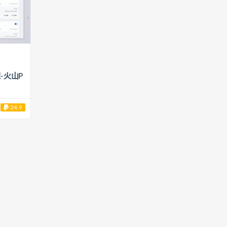
-火山P
24.9