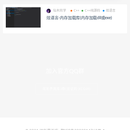
仙木同学
C++
C++纯源码
炫语言
炫语言-内存加载库(内存加载dll或exe)
加入官方QQ群
炫彩界面库3群(验证码:XCGUI)