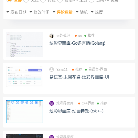
全部
免费
付费
赞助VIP免费
赞助VIP优惠
发布日期
修改时间
评论数量
随机
热度
天外孤鸿
go
推荐
炫彩界面库-Go语言版(Golang)
Yang11
推荐
易语言-界面
易语言-未闻花名-炫彩界面库-UI
炫彩界面库
C++界面
推荐
炫彩界面库-动画特效-(c/c++)
炫彩界面库