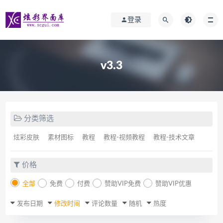
登录
v3.3
分类筛选
炫彩皮肤
素材图标
教程
教程-视频教程
教程-技术文章
价格
全部
免费
付费
赞助VIP免费
赞助VIP优惠
发布日期
修改时间
评论数量
随机
热度