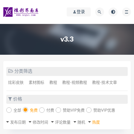
登录
v3.3
分类筛选
炫彩皮肤
素材图标
教程
教程-视频教程
教程-技术文章
价格
全部
免费
付费
赞助VIP免费
赞助VIP优惠
发布日期
修改时间
评论数量
随机
热度