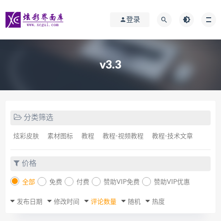
登录
v3.3
分类筛选
炫彩皮肤
素材图标
教程
教程-视频教程
教程-技术文章
价格
全部
免费
付费
赞助VIP免费
赞助VIP优惠
发布日期
修改时间
评论数量
随机
热度