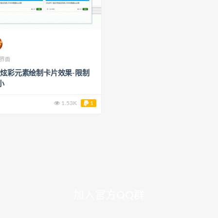
-界面
-炫彩元素绘制卡片效果-限制
小
1.53K
1
加入官方QQ群