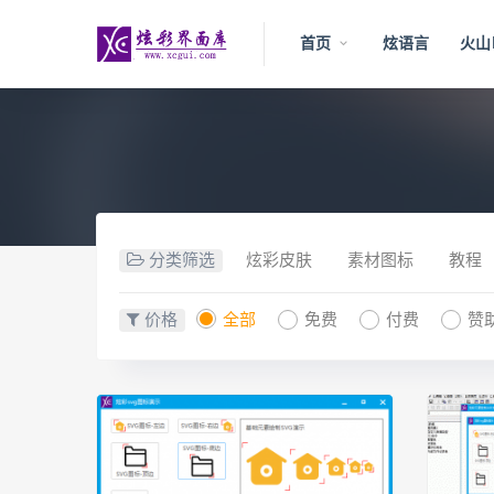
首页
炫语言
火山
分类筛选
炫彩皮肤
素材图标
教程
价格
全部
免费
付费
赞助