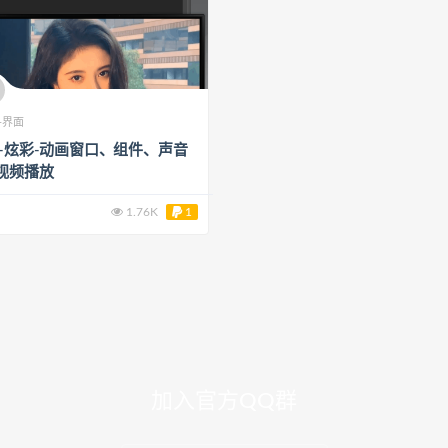
-界面
C-炫彩-动画窗口、组件、声音
视频播放
1.76K
1
加入官方QQ群