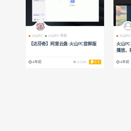
火山PC
火山PC-界面
火山PC
【达芬奇】阿里云盘-火山PC尝鲜版
火山P
播放、
4年前
2.51K
9.9
4年前