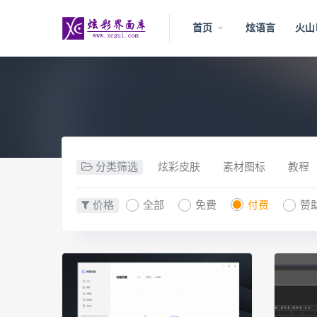
首页
炫语言
火山
分类筛选
炫彩皮肤
素材图标
教程
价格
全部
免费
付费
赞助