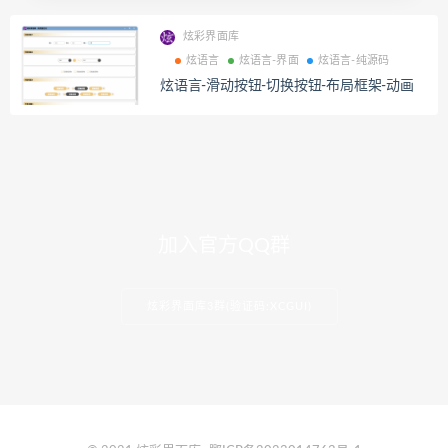
炫彩界面库
炫语言
炫语言-界面
炫语言-纯源码
炫语言-滑动按钮-切换按钮-布局框架-动画
加入官方QQ群
炫彩界面库3群(验证码:XCGUI)