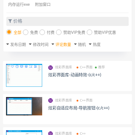
内存运行exe
附加窗口
价格
全部
免费
付费
赞助VIP免费
赞助VIP优惠
发布日期
修改时间
评论数量
随机
热度
炫彩界面库
C++界面
推荐
炫彩界面库-动画特效-(c/c++)
炫彩界面库
C++界面
炫彩自适应布局-导航按钮-(c/c++)
炫彩界面库
C++