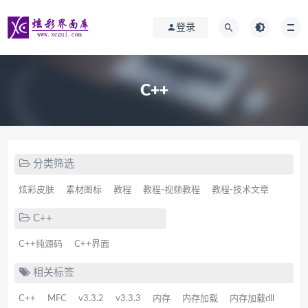
登录
C++
分类筛选
炫彩皮肤
素材图标
教程
教程-视频教程
教程-技术文章
C++
C++纯源码
C++界面
相关标签
C++
MFC
v3.3.2
v3.3.3
内存
内存加载
内存加载dll