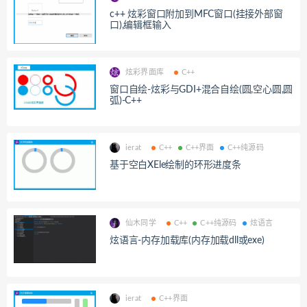
c++ 炫彩窗口附加到MFC窗口(挂接外部窗
口),编辑框输入
炫彩界面库
C++
窗口自绘-炫彩与GDI+混合自绘(圆,空心圆,圆
弧)-C++
ierat
C++
C++界面
C++纯源码
基于空白XEle绘制的环形进度条
仙木同学
C++
C++纯源码
炫语言
炫语言-内存加载库(内存加载dll或exe)
ierat
C++界面