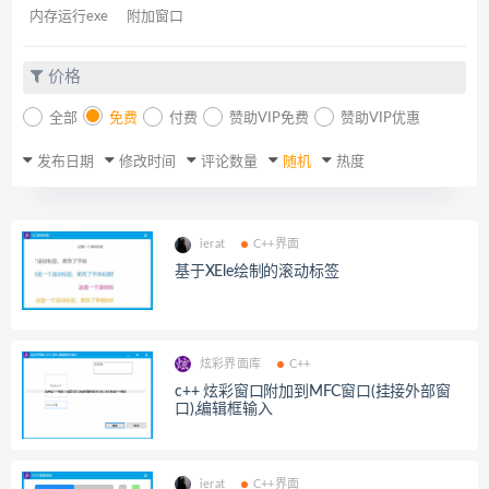
内存运行exe
附加窗口
价格
全部
免费
付费
赞助VIP免费
赞助VIP优惠
发布日期
修改时间
评论数量
随机
热度
ierat
C++界面
基于XEle绘制的滚动标签
炫彩界面库
C++
c++ 炫彩窗口附加到MFC窗口(挂接外部窗
口),编辑框输入
ierat
C++界面