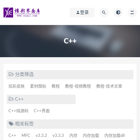
登录
C++
分类筛选
炫彩皮肤
素材图标
教程
教程-视频教程
教程-技术文章
C++
C++纯源码
C++界面
相关标签
C++
MFC
v3.3.2
v3.3.3
内存
内存加载
内存加载dll