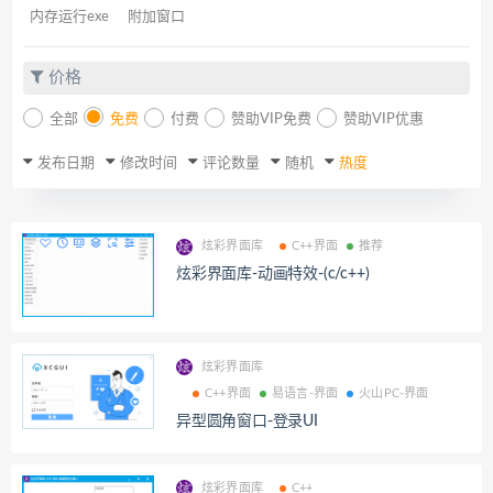
内存运行exe
附加窗口
价格
全部
免费
付费
赞助VIP免费
赞助VIP优惠
发布日期
修改时间
评论数量
随机
热度
炫彩界面库
C++界面
推荐
炫彩界面库-动画特效-(c/c++)
炫彩界面库
C++界面
易语言-界面
火山PC-界面
异型圆角窗口-登录UI
炫彩界面库
C++