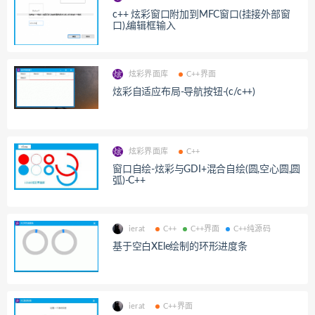
c++ 炫彩窗口附加到MFC窗口(挂接外部窗
口),编辑框输入
炫彩界面库
C++界面
炫彩自适应布局-导航按钮-(c/c++)
炫彩界面库
C++
窗口自绘-炫彩与GDI+混合自绘(圆,空心圆,圆
弧)-C++
ierat
C++
C++界面
C++纯源码
基于空白XEle绘制的环形进度条
ierat
C++界面