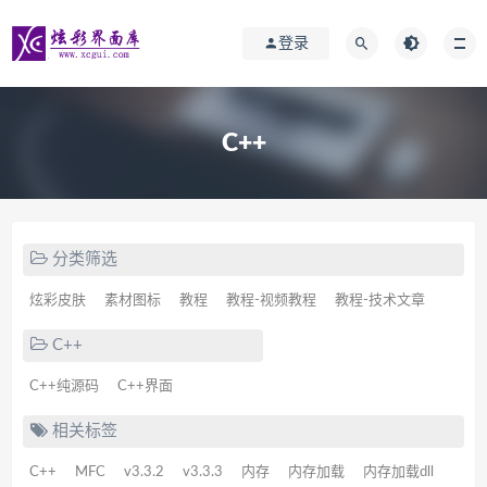
登录
C++
分类筛选
炫彩皮肤
素材图标
教程
教程-视频教程
教程-技术文章
C++
C++纯源码
C++界面
相关标签
C++
MFC
v3.3.2
v3.3.3
内存
内存加载
内存加载dll