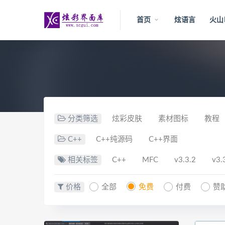
首页
炫语言
火山
分类筛选
炫彩皮肤
素材图标
教程
C++
C++纯源码
C++界面
相关标签
C++
MFC
v3.3.2
v3.
价格
全部
免费
付费
赞助