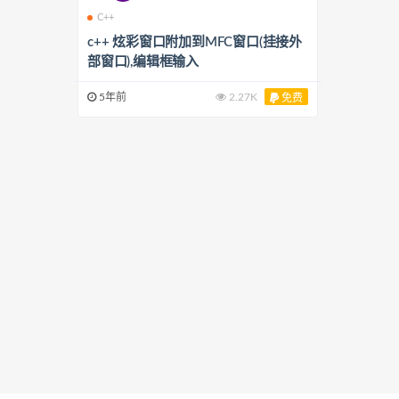
C++
c++ 炫彩窗口附加到MFC窗口(挂接外
部窗口),编辑框输入
5年前
2.27K
免费