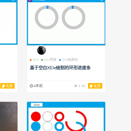
C++
C++界面
C++纯源码
基于空白XEle绘制的环形进度条
4年前
1.9K
免费
免费