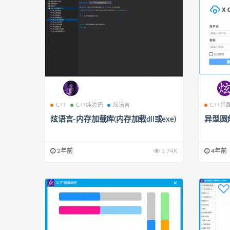
C++
C++纯源码
炫语言
C++界
炫语言-内存加载库(内存加载dll或exe)
异型圆
2年前
1.74K
4年前