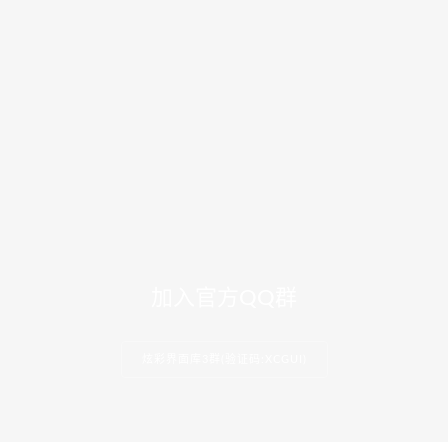
加入官方QQ群
炫彩界面库3群(验证码:XCGUI)