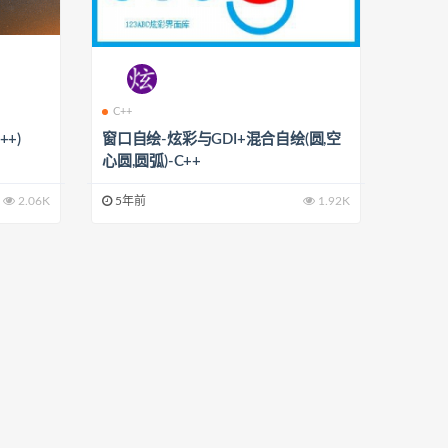
C++
+)
窗口自绘-炫彩与GDI+混合自绘(圆,空
心圆,圆弧)-C++
2.06K
5年前
1.92K