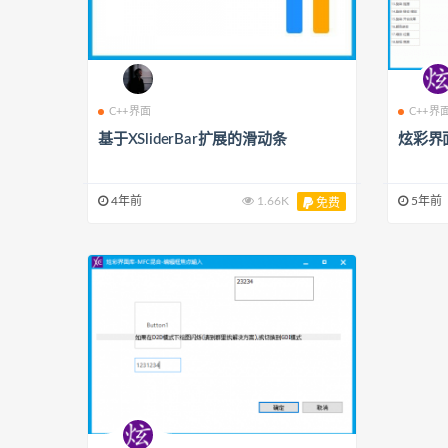
C++界面
C++界
基于XSliderBar扩展的滑动条
炫彩界面
4年前
1.66K
5年前
免费