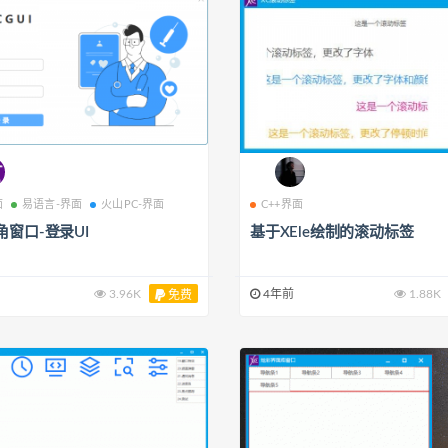
面
易语言-界面
火山PC-界面
C++界面
角窗口-登录UI
基于XEle绘制的滚动标签
3.96K
4年前
1.88K
免费