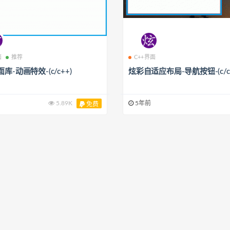
面
推荐
C++界面
库-动画特效-(c/c++)
炫彩自适应布局-导航按钮-(c/c+
5.89K
5年前
免费