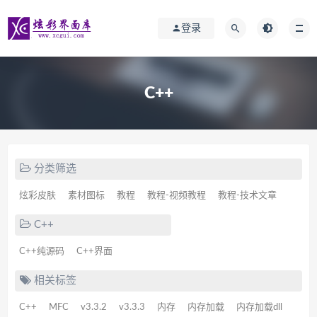
登录
C++
分类筛选
炫彩皮肤
素材图标
教程
教程-视频教程
教程-技术文章
C++
C++纯源码
C++界面
相关标签
C++
MFC
v3.3.2
v3.3.3
内存
内存加载
内存加载dll