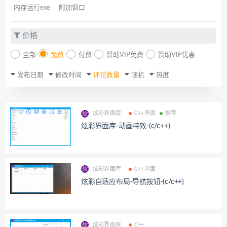
内存运行exe
附加窗口
价格
全部
免费
付费
赞助VIP免费
赞助VIP优惠
发布日期
修改时间
评论数量
随机
热度
炫彩界面库
C++界面
推荐
炫彩界面库-动画特效-(c/c++)
炫彩界面库
C++界面
炫彩自适应布局-导航按钮-(c/c++)
炫彩界面库
C++