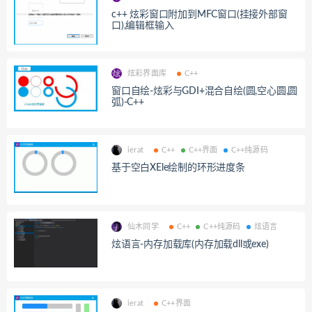
c++ 炫彩窗口附加到MFC窗口(挂接外部窗
口),编辑框输入
炫彩界面库
C++
窗口自绘-炫彩与GDI+混合自绘(圆,空心圆,圆
弧)-C++
ierat
C++
C++界面
C++纯源码
基于空白XEle绘制的环形进度条
仙木同学
C++
C++纯源码
炫语言
炫语言-内存加载库(内存加载dll或exe)
ierat
C++界面