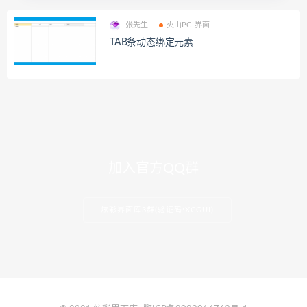
张先生
火山PC-界面
TAB条动态绑定元素
加入官方QQ群
炫彩界面库3群(验证码:XCGUI)